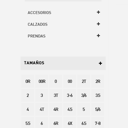
ACCESORIOS
CALZADOS
PRENDAS
TAMAÑOS
0R
00R
0
00
2T
2R
2
3
3T
3-6
3/6
3.5
4
4T
4R
4.5
5
5/6
5.5
6
6R
6X
6.5
7-8