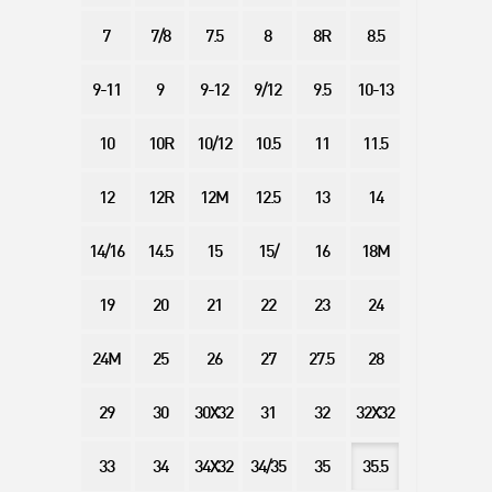
7
7/8
7.5
8
8R
8.5
9-11
9
9-12
9/12
9.5
10-13
10
10R
10/12
10.5
11
11.5
12
12R
12M
12.5
13
14
14/16
14.5
15
15/
16
18M
19
20
21
22
23
24
24M
25
26
27
27.5
28
29
30
30X32
31
32
32X32
33
34
34X32
34/35
35
35.5