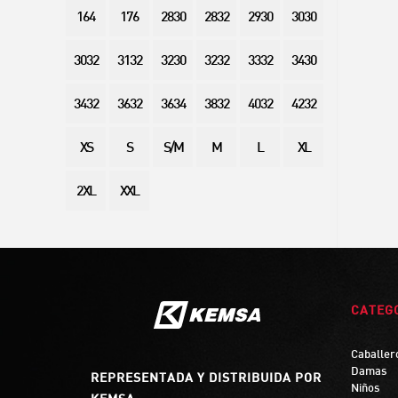
164
176
2830
2832
2930
3030
3032
3132
3230
3232
3332
3430
3432
3632
3634
3832
4032
4232
XS
S
S/M
M
L
XL
2XL
XXL
CATEG
Caballer
Damas
REPRESENTADA Y DISTRIBUIDA POR
Niños