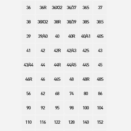
36
36R
36X32
36/37
36S
37
38
38X32
38R
38/39
38S
38.5
39
39/40
40
40R
40/41
40S
41
42
42R
42/43
42S
43
43/44
44
44R
44/45
44S
45
46R
46
46S
48
48R
48S
56
62
68
74
80
86
90
92
95
98
100
104
110
116
122
128
140
152