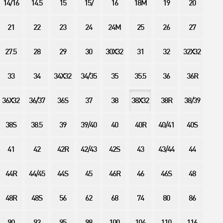
14/16
14.5
15
15/
16
18M
19
20
21
22
23
24
24M
25
26
27
27.5
28
29
30
30X32
31
32
32X32
33
34
34X32
34/35
35
35.5
36
36R
36X32
36/37
36S
37
38
38X32
38R
38/39
38S
38.5
39
39/40
40
40R
40/41
40S
41
42
42R
42/43
42S
43
43/44
44
44R
44/45
44S
45
46R
46
46S
48
48R
48S
56
62
68
74
80
86