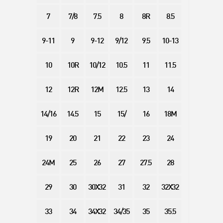
7
7/8
7.5
8
8R
8.5
9-11
9
9-12
9/12
9.5
10-13
10
10R
10/12
10.5
11
11.5
12
12R
12M
12.5
13
14
14/16
14.5
15
15/
16
18M
19
20
21
22
23
24
24M
25
26
27
27.5
28
29
30
30X32
31
32
32X32
33
34
34X32
34/35
35
35.5