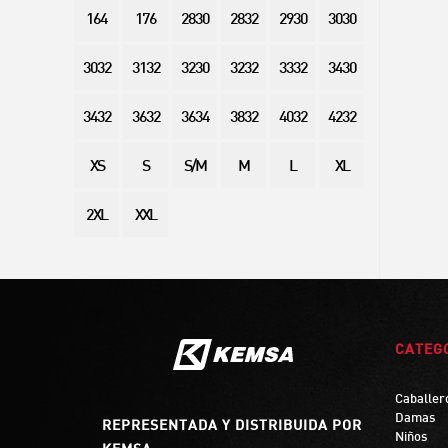
164
176
2830
2832
2930
3030
3032
3132
3230
3232
3332
3430
3432
3632
3634
3832
4032
4232
XS
S
S/M
M
L
XL
2XL
XXL
CATEG
Caballer
Damas
REPRESENTADA Y DISTRIBUIDA POR
Niños