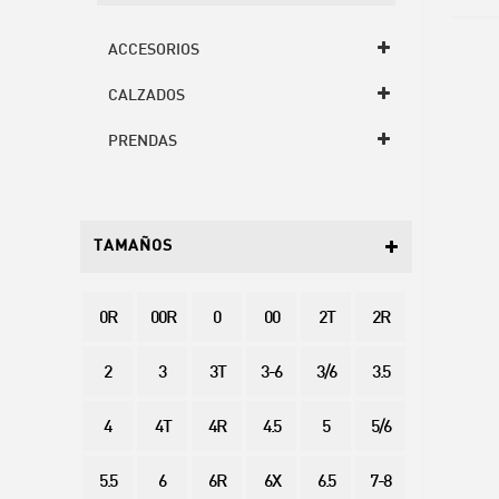
ACCESORIOS
CALZADOS
PRENDAS
TAMAÑOS
0R
00R
0
00
2T
2R
2
3
3T
3-6
3/6
3.5
4
4T
4R
4.5
5
5/6
5.5
6
6R
6X
6.5
7-8