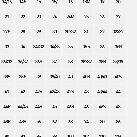
14/16
14.5
15
15/
16
18M
19
20
21
22
23
24
24M
25
26
27
27.5
28
29
30
30X32
31
32
32X32
33
34
34X32
34/35
35
35.5
36
36R
36X32
36/37
36S
37
38
38X32
38R
38/39
38S
38.5
39
39/40
40
40R
40/41
40S
41
42
42R
42/43
42S
43
43/44
44
44R
44/45
44S
45
46R
46
46S
48
48R
48S
56
62
68
74
80
86