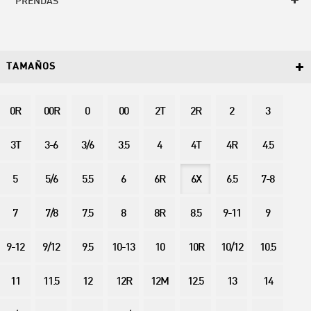
PRENDAS
TAMAÑOS
0R
00R
0
00
2T
2R
2
3
3T
3-6
3/6
3.5
4
4T
4R
4.5
5
5/6
5.5
6
6R
6X
6.5
7-8
7
7/8
7.5
8
8R
8.5
9-11
9
9-12
9/12
9.5
10-13
10
10R
10/12
10.5
11
11.5
12
12R
12M
12.5
13
14