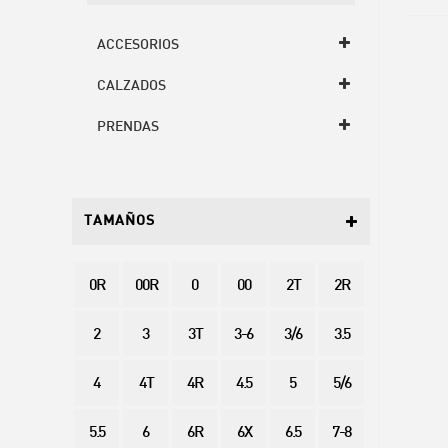
ACCESORIOS
CALZADOS
PRENDAS
TAMAÑOS
0R
00R
0
00
2T
2R
2
3
3T
3-6
3/6
3.5
4
4T
4R
4.5
5
5/6
5.5
6
6R
6X
6.5
7-8