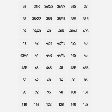
36
36R
36X32
36/37
36S
37
38
38X32
38R
38/39
38S
38.5
39
39/40
40
40R
40/41
40S
41
42
42R
42/43
42S
43
43/44
44
44R
44/45
44S
45
46R
46
46S
48
48R
48S
56
62
68
74
80
86
90
92
95
98
100
104
110
116
122
128
140
152