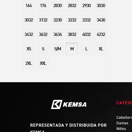
164
176
2830
2832
2930
3030
3032
3132
3230
3232
3332
3430
3432
3632
3634
3832
4032
4232
XS
S
S/M
M
L
XL
2XL
XXL
CATEG
Caballer
Damas
REPRESENTADA Y DISTRIBUIDA POR
Niños