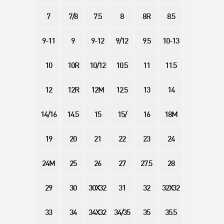
7
7/8
7.5
8
8R
8.5
9-11
9
9-12
9/12
9.5
10-13
10
10R
10/12
10.5
11
11.5
12
12R
12M
12.5
13
14
14/16
14.5
15
15/
16
18M
19
20
21
22
23
24
24M
25
26
27
27.5
28
29
30
30X32
31
32
32X32
33
34
34X32
34/35
35
35.5