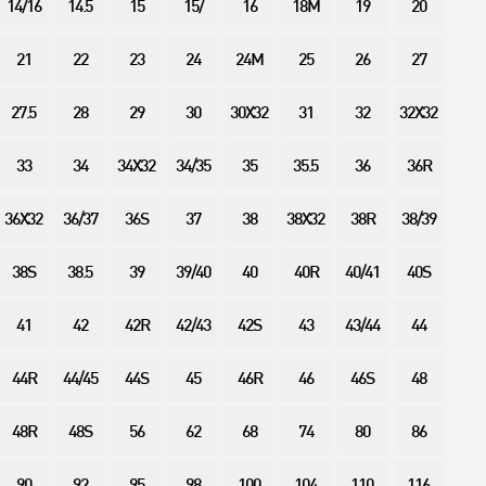
14/16
14.5
15
15/
16
18M
19
20
21
22
23
24
24M
25
26
27
27.5
28
29
30
30X32
31
32
32X32
33
34
34X32
34/35
35
35.5
36
36R
36X32
36/37
36S
37
38
38X32
38R
38/39
38S
38.5
39
39/40
40
40R
40/41
40S
41
42
42R
42/43
42S
43
43/44
44
44R
44/45
44S
45
46R
46
46S
48
48R
48S
56
62
68
74
80
86