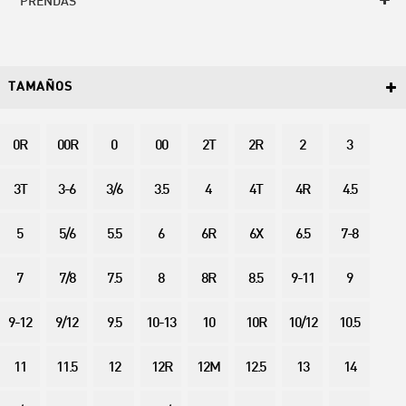
PRENDAS
TAMAÑOS
0R
00R
0
00
2T
2R
2
3
3T
3-6
3/6
3.5
4
4T
4R
4.5
5
5/6
5.5
6
6R
6X
6.5
7-8
7
7/8
7.5
8
8R
8.5
9-11
9
9-12
9/12
9.5
10-13
10
10R
10/12
10.5
11
11.5
12
12R
12M
12.5
13
14