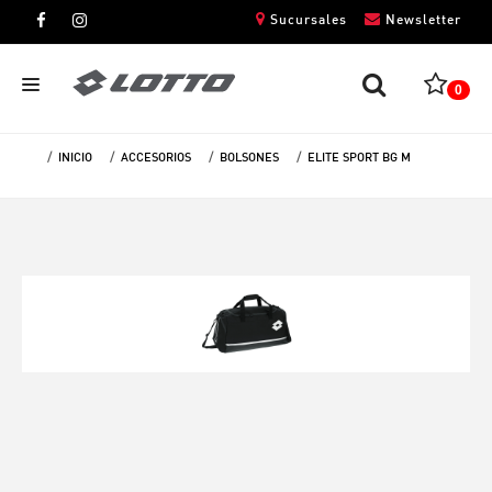
Sucursales
Newsletter
0
INICIO
ACCESORIOS
BOLSONES
ELITE SPORT BG M
CABALLEROS
DAMAS
NIÑOS
UNISEX