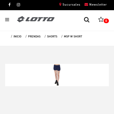
Sucursales
Newsletter
0
INICIO
PRENDAS
SHORTS
MSP W SHORT
CABALLEROS
DAMAS
NIÑOS
UNISEX