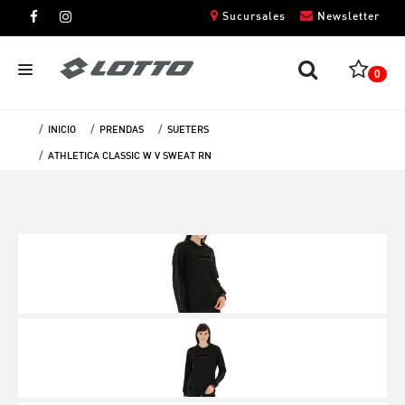
Sucursales
Newsletter
0
INICIO
PRENDAS
SUETERS
CABALLEROS
ATHLETICA CLASSIC W V SWEAT RN
DAMAS
NIÑOS
UNISEX