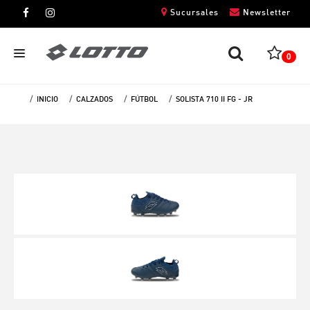
Sucursales
Newsletter
0
INICIO
CALZADOS
FÚTBOL
SOLISTA 710 II FG - JR
CABALLEROS
DAMAS
NIÑOS
UNISEX