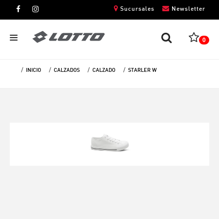
Sucursales
Newsletter
0
INICIO
CALZADOS
CALZADO
STARLER W
CABALLEROS
DAMAS
NIÑOS
UNISEX