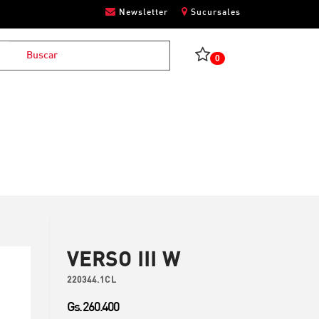
Newsletter
Sucursales
0
VERSO III W
220344.1CL
Gs. 260.400