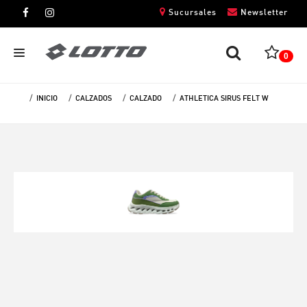
Sucursales
Newsletter
0
INICIO
CALZADOS
CALZADO
ATHLETICA SIRUS FELT W
CABALLEROS
DAMAS
NIÑOS
UNISEX