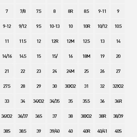
7
7/8
7.5
8
8R
8.5
9-11
9
9-12
9/12
9.5
10-13
10
10R
10/12
10.5
11
11.5
12
12R
12M
12.5
13
14
14/16
14.5
15
15/
16
18M
19
20
21
22
23
24
24M
25
26
27
27.5
28
29
30
30X32
31
32
32X32
33
34
34X32
34/35
35
35.5
36
36R
36X32
36/37
36S
37
38
38X32
38R
38/39
38S
38.5
39
39/40
40
40R
40/41
40S