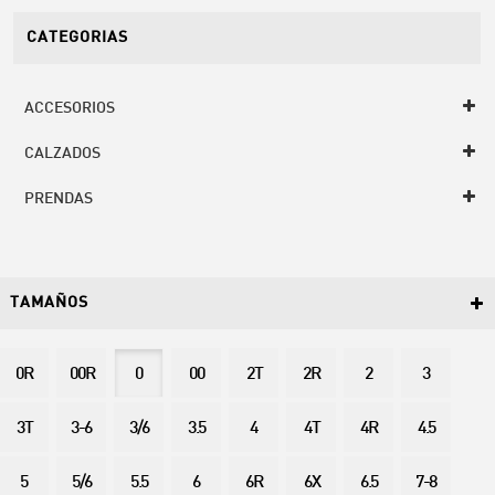
CATEGORIAS
ACCESORIOS
CALZADOS
PRENDAS
TAMAÑOS
0R
00R
0
00
2T
2R
2
3
3T
3-6
3/6
3.5
4
4T
4R
4.5
5
5/6
5.5
6
6R
6X
6.5
7-8