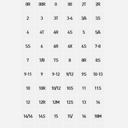
0R
00R
0
00
2T
2R
2
3
3T
3-6
3/6
3.5
4
4T
4R
4.5
5
5/6
5.5
6
6R
6X
6.5
7-8
7
7/8
7.5
8
8R
8.5
9-11
9
9-12
9/12
9.5
10-13
10
10R
10/12
10.5
11
11.5
12
12R
12M
12.5
13
14
14/16
14.5
15
15/
16
18M