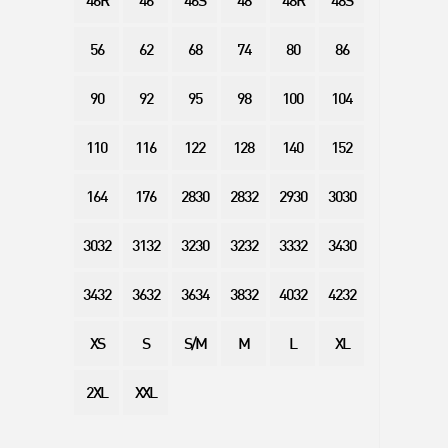
46R
46
46S
48
48R
48S
56
62
68
74
80
86
90
92
95
98
100
104
110
116
122
128
140
152
164
176
2830
2832
2930
3030
3032
3132
3230
3232
3332
3430
3432
3632
3634
3832
4032
4232
XS
S
S/M
M
L
XL
2XL
XXL