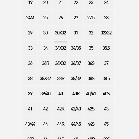
19
20
21
22
23
24
24M
25
26
27
27.5
28
29
30
30X32
31
32
32X32
33
34
34X32
34/35
35
35.5
36
36R
36X32
36/37
36S
37
38
38X32
38R
38/39
38S
38.5
39
39/40
40
40R
40/41
40S
41
42
42R
42/43
42S
43
43/44
44
44R
44/45
44S
45