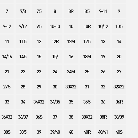
7
7/8
7.5
8
8R
8.5
9-11
9
9-12
9/12
9.5
10-13
10
10R
10/12
10.5
11
11.5
12
12R
12M
12.5
13
14
14/16
14.5
15
15/
16
18M
19
20
21
22
23
24
24M
25
26
27
27.5
28
29
30
30X32
31
32
32X32
33
34
34X32
34/35
35
35.5
36
36R
36X32
36/37
36S
37
38
38X32
38R
38/39
38S
38.5
39
39/40
40
40R
40/41
40S