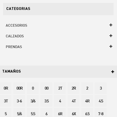
CATEGORIAS
ACCESORIOS
CALZADOS
PRENDAS
TAMAÑOS
0R
00R
0
00
2T
2R
2
3
3T
3-6
3/6
3.5
4
4T
4R
4.5
5
5/6
5.5
6
6R
6X
6.5
7-8