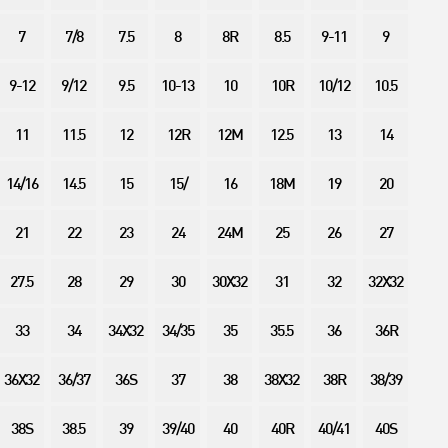
7
7/8
7.5
8
8R
8.5
9-11
9
9-12
9/12
9.5
10-13
10
10R
10/12
10.5
11
11.5
12
12R
12M
12.5
13
14
14/16
14.5
15
15/
16
18M
19
20
21
22
23
24
24M
25
26
27
27.5
28
29
30
30X32
31
32
32X32
33
34
34X32
34/35
35
35.5
36
36R
36X32
36/37
36S
37
38
38X32
38R
38/39
38S
38.5
39
39/40
40
40R
40/41
40S