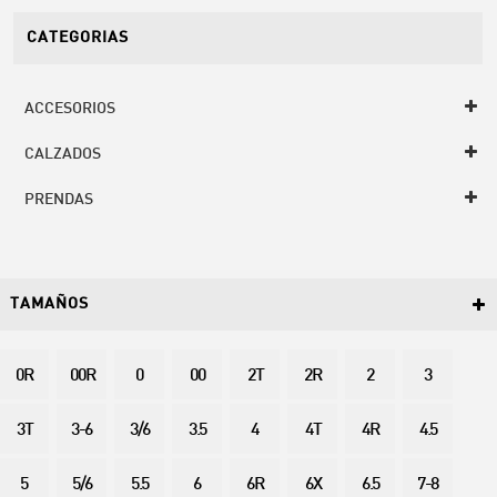
CATEGORIAS
ACCESORIOS
CALZADOS
PRENDAS
TAMAÑOS
0R
00R
0
00
2T
2R
2
3
3T
3-6
3/6
3.5
4
4T
4R
4.5
5
5/6
5.5
6
6R
6X
6.5
7-8