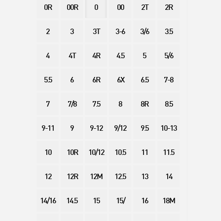
0R
00R
0
00
2T
2R
2
3
3T
3-6
3/6
3.5
4
4T
4R
4.5
5
5/6
5.5
6
6R
6X
6.5
7-8
7
7/8
7.5
8
8R
8.5
9-11
9
9-12
9/12
9.5
10-13
10
10R
10/12
10.5
11
11.5
12
12R
12M
12.5
13
14
14/16
14.5
15
15/
16
18M