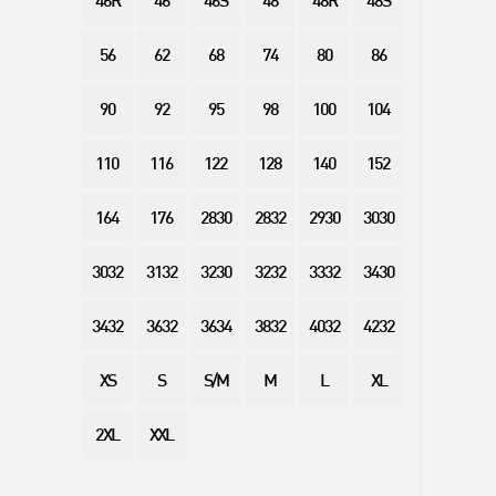
46R
46
46S
48
48R
48S
56
62
68
74
80
86
90
92
95
98
100
104
110
116
122
128
140
152
164
176
2830
2832
2930
3030
3032
3132
3230
3232
3332
3430
3432
3632
3634
3832
4032
4232
XS
S
S/M
M
L
XL
2XL
XXL