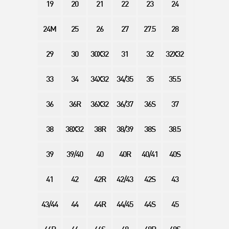
19
20
21
22
23
24
24M
25
26
27
27.5
28
29
30
30X32
31
32
32X32
33
34
34X32
34/35
35
35.5
36
36R
36X32
36/37
36S
37
38
38X32
38R
38/39
38S
38.5
39
39/40
40
40R
40/41
40S
41
42
42R
42/43
42S
43
43/44
44
44R
44/45
44S
45