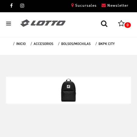
Sucursales
Newsletter
0
INICIO
ACCESORIOS
BOLSOS/MOCHILAS
BKPK CITY
CABALLEROS
DAMAS
NIÑOS
UNISEX