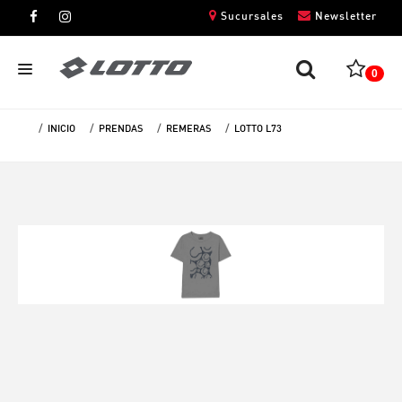
Sucursales
Newsletter
0
INICIO
PRENDAS
REMERAS
LOTTO L73
CABALLEROS
DAMAS
NIÑOS
UNISEX