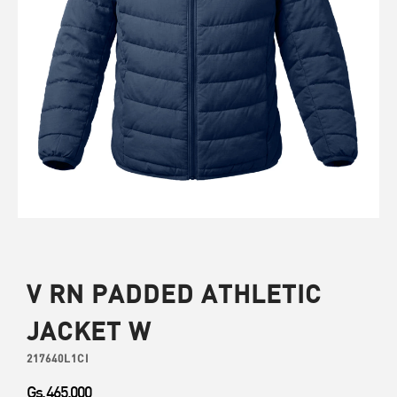
V RN PADDED ATHLETIC
JACKET W
217640L1CI
Gs. 465.000