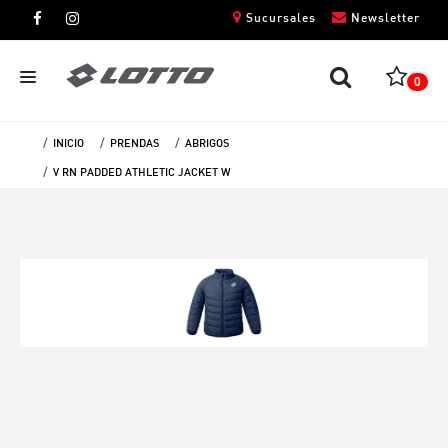
Sucursales
Newsletter
0
INICIO
PRENDAS
ABRIGOS
CABALLEROS
V RN PADDED ATHLETIC JACKET W
DAMAS
NIÑOS
UNISEX