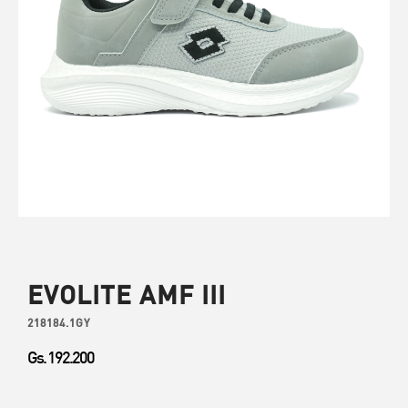
EVOLITE AMF III
218184.1GY
Gs. 192.200