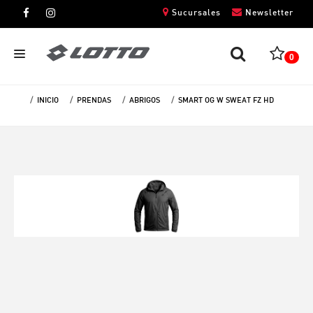
Sucursales
Newsletter
0
INICIO
PRENDAS
ABRIGOS
SMART OG W SWEAT FZ HD
CABALLEROS
DAMAS
NIÑOS
UNISEX