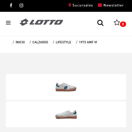
Sucursales
Newsletter
0
INICIO
CALZADOS
LIFESTYLE
1973 AMF VI
CABALLEROS
DAMAS
NIÑOS
UNISEX