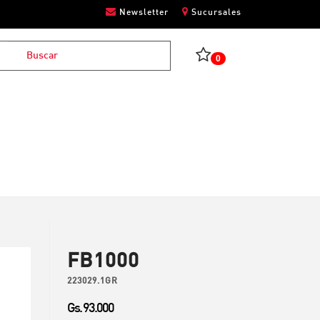
Newsletter
Sucursales
0
FB1000
223029.1GR
Gs. 93.000