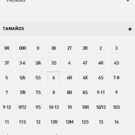
PRENDAS
TAMAÑOS
0R
00R
0
00
2T
2R
2
3
3T
3-6
3/6
3.5
4
4T
4R
4.5
5
5/6
5.5
6
6R
6X
6.5
7-8
7
7/8
7.5
8
8R
8.5
9-11
9
9-12
9/12
9.5
10-13
10
10R
10/12
10.5
11
11.5
12
12R
12M
12.5
13
14