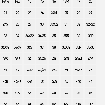
14/16
14.5
15
15/
16
18M
19
20
21
22
23
24
24M
25
26
27
27.5
28
29
30
30X32
31
32
32X32
33
34
34X32
34/35
35
35.5
36
36R
36X32
36/37
36S
37
38
38X32
38R
38/39
38S
38.5
39
39/40
40
40R
40/41
40S
41
42
42R
42/43
42S
43
43/44
44
44R
44/45
44S
45
46R
46
46S
48
48R
48S
56
62
68
74
80
86