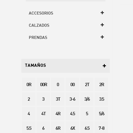
ACCESORIOS
CALZADOS
PRENDAS
TAMAÑOS
0R
00R
0
00
2T
2R
2
3
3T
3-6
3/6
3.5
4
4T
4R
4.5
5
5/6
5.5
6
6R
6X
6.5
7-8