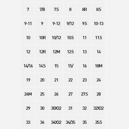
7
7/8
7.5
8
8R
8.5
9-11
9
9-12
9/12
9.5
10-13
10
10R
10/12
10.5
11
11.5
12
12R
12M
12.5
13
14
14/16
14.5
15
15/
16
18M
19
20
21
22
23
24
24M
25
26
27
27.5
28
29
30
30X32
31
32
32X32
33
34
34X32
34/35
35
35.5