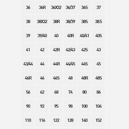
36
36R
36X32
36/37
36S
37
38
38X32
38R
38/39
38S
38.5
39
39/40
40
40R
40/41
40S
41
42
42R
42/43
42S
43
43/44
44
44R
44/45
44S
45
46R
46
46S
48
48R
48S
56
62
68
74
80
86
90
92
95
98
100
104
110
116
122
128
140
152