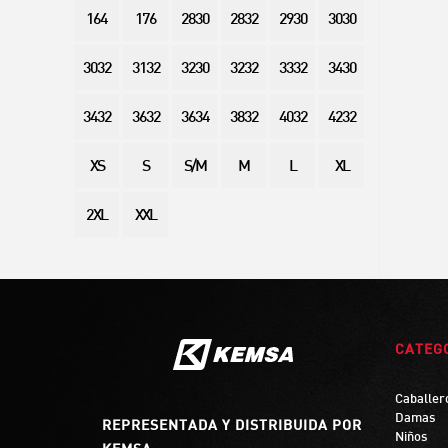
164
176
2830
2832
2930
3030
3032
3132
3230
3232
3332
3430
3432
3632
3634
3832
4032
4232
XS
S
S/M
M
L
XL
2XL
XXL
CATEG
Caballer
Damas
REPRESENTADA Y DISTRIBUIDA POR
Niños