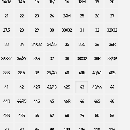
14/16
14.5
15
15/
16
18M
19
20
21
22
23
24
24M
25
26
27
27.5
28
29
30
30X32
31
32
32X32
33
34
34X32
34/35
35
35.5
36
36R
36X32
36/37
36S
37
38
38X32
38R
38/39
38S
38.5
39
39/40
40
40R
40/41
40S
41
42
42R
42/43
42S
43
43/44
44
44R
44/45
44S
45
46R
46
46S
48
48R
48S
56
62
68
74
80
86