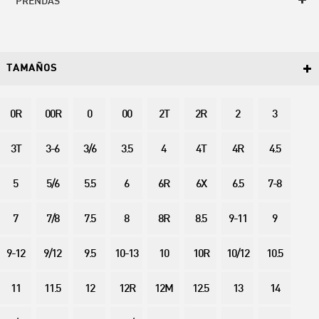
PRENDAS
TAMAÑOS
0R
00R
0
00
2T
2R
2
3
3T
3-6
3/6
3.5
4
4T
4R
4.5
5
5/6
5.5
6
6R
6X
6.5
7-8
7
7/8
7.5
8
8R
8.5
9-11
9
9-12
9/12
9.5
10-13
10
10R
10/12
10.5
11
11.5
12
12R
12M
12.5
13
14