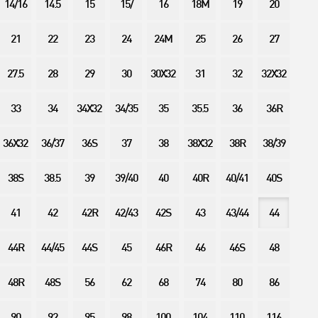
14/16
14.5
15
15/
16
18M
19
20
21
22
23
24
24M
25
26
27
27.5
28
29
30
30X32
31
32
32X32
33
34
34X32
34/35
35
35.5
36
36R
36X32
36/37
36S
37
38
38X32
38R
38/39
38S
38.5
39
39/40
40
40R
40/41
40S
41
42
42R
42/43
42S
43
43/44
44
44R
44/45
44S
45
46R
46
46S
48
48R
48S
56
62
68
74
80
86