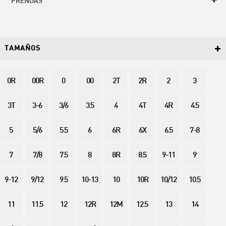
PRENDAS
TAMAÑOS
0R
00R
0
00
2T
2R
2
3
3T
3-6
3/6
3.5
4
4T
4R
4.5
5
5/6
5.5
6
6R
6X
6.5
7-8
7
7/8
7.5
8
8R
8.5
9-11
9
9-12
9/12
9.5
10-13
10
10R
10/12
10.5
11
11.5
12
12R
12M
12.5
13
14