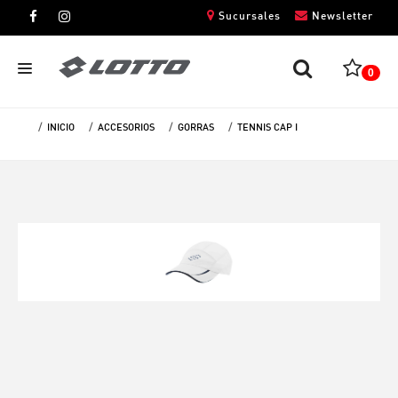
Sucursales
Newsletter
0
INICIO
ACCESORIOS
GORRAS
TENNIS CAP I
CABALLEROS
DAMAS
NIÑOS
UNISEX