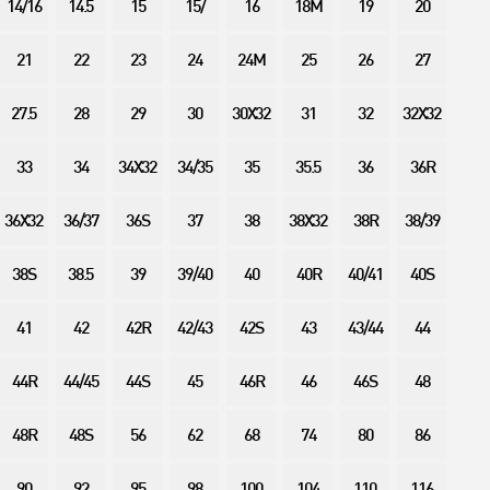
14/16
14.5
15
15/
16
18M
19
20
21
22
23
24
24M
25
26
27
27.5
28
29
30
30X32
31
32
32X32
33
34
34X32
34/35
35
35.5
36
36R
36X32
36/37
36S
37
38
38X32
38R
38/39
38S
38.5
39
39/40
40
40R
40/41
40S
41
42
42R
42/43
42S
43
43/44
44
44R
44/45
44S
45
46R
46
46S
48
48R
48S
56
62
68
74
80
86