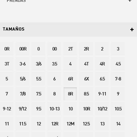
PRENDAS
TAMAÑOS
0R
00R
0
00
2T
2R
2
3
3T
3-6
3/6
3.5
4
4T
4R
4.5
5
5/6
5.5
6
6R
6X
6.5
7-8
7
7/8
7.5
8
8R
8.5
9-11
9
9-12
9/12
9.5
10-13
10
10R
10/12
10.5
11
11.5
12
12R
12M
12.5
13
14