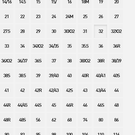
14/16
14.5
15
15/
16
18M
19
20
21
22
23
24
24M
25
26
27
27.5
28
29
30
30X32
31
32
32X32
33
34
34X32
34/35
35
35.5
36
36R
36X32
36/37
36S
37
38
38X32
38R
38/39
38S
38.5
39
39/40
40
40R
40/41
40S
41
42
42R
42/43
42S
43
43/44
44
44R
44/45
44S
45
46R
46
46S
48
48R
48S
56
62
68
74
80
86