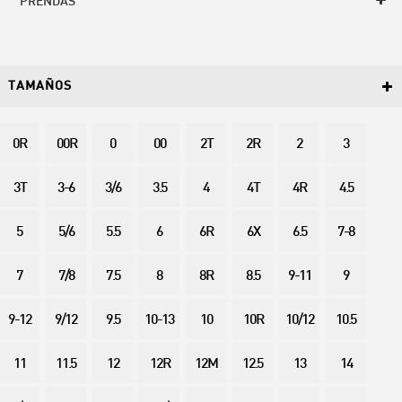
PRENDAS
TAMAÑOS
0R
00R
0
00
2T
2R
2
3
3T
3-6
3/6
3.5
4
4T
4R
4.5
5
5/6
5.5
6
6R
6X
6.5
7-8
7
7/8
7.5
8
8R
8.5
9-11
9
9-12
9/12
9.5
10-13
10
10R
10/12
10.5
11
11.5
12
12R
12M
12.5
13
14