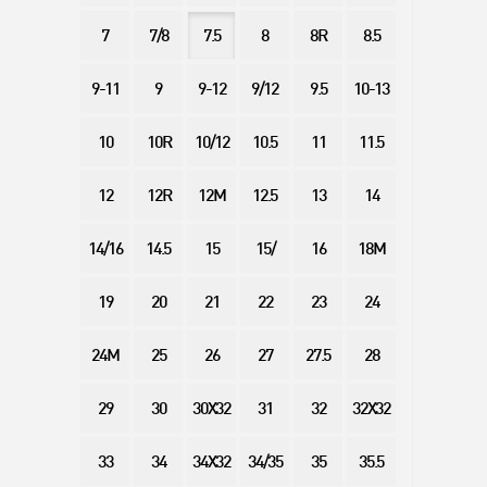
7
7/8
7.5
8
8R
8.5
9-11
9
9-12
9/12
9.5
10-13
10
10R
10/12
10.5
11
11.5
12
12R
12M
12.5
13
14
14/16
14.5
15
15/
16
18M
19
20
21
22
23
24
24M
25
26
27
27.5
28
29
30
30X32
31
32
32X32
33
34
34X32
34/35
35
35.5