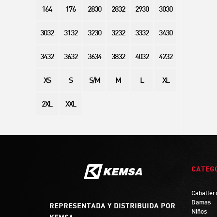
164
176
2830
2832
2930
3030
3032
3132
3230
3232
3332
3430
3432
3632
3634
3832
4032
4232
XS
S
S/M
M
L
XL
2XL
XXL
CATEG
Caballer
Damas
REPRESENTADA Y DISTRIBUIDA POR
Niños