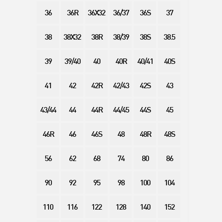
36
36R
36X32
36/37
36S
37
38
38X32
38R
38/39
38S
38.5
39
39/40
40
40R
40/41
40S
41
42
42R
42/43
42S
43
43/44
44
44R
44/45
44S
45
46R
46
46S
48
48R
48S
56
62
68
74
80
86
90
92
95
98
100
104
110
116
122
128
140
152