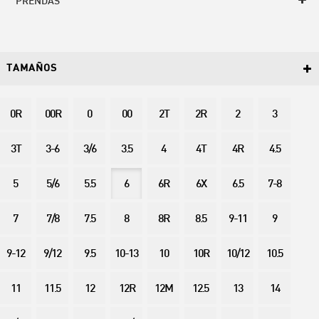
PRENDAS
TAMAÑOS
0R
00R
0
00
2T
2R
2
3
3T
3-6
3/6
3.5
4
4T
4R
4.5
5
5/6
5.5
6
6R
6X
6.5
7-8
7
7/8
7.5
8
8R
8.5
9-11
9
9-12
9/12
9.5
10-13
10
10R
10/12
10.5
11
11.5
12
12R
12M
12.5
13
14