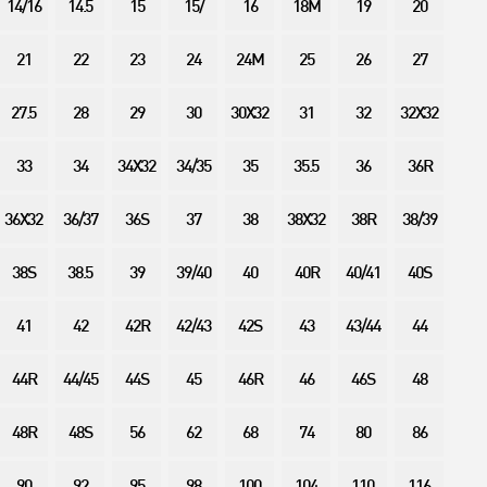
14/16
14.5
15
15/
16
18M
19
20
21
22
23
24
24M
25
26
27
27.5
28
29
30
30X32
31
32
32X32
33
34
34X32
34/35
35
35.5
36
36R
36X32
36/37
36S
37
38
38X32
38R
38/39
38S
38.5
39
39/40
40
40R
40/41
40S
41
42
42R
42/43
42S
43
43/44
44
44R
44/45
44S
45
46R
46
46S
48
48R
48S
56
62
68
74
80
86