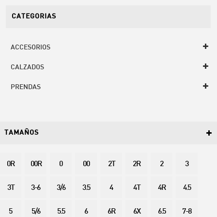
CATEGORIAS
ACCESORIOS
CALZADOS
PRENDAS
TAMAÑOS
0R
00R
0
00
2T
2R
2
3
3T
3-6
3/6
3.5
4
4T
4R
4.5
5
5/6
5.5
6
6R
6X
6.5
7-8