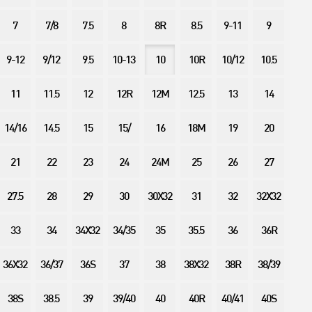
7
7/8
7.5
8
8R
8.5
9-11
9
9-12
9/12
9.5
10-13
10
10R
10/12
10.5
11
11.5
12
12R
12M
12.5
13
14
14/16
14.5
15
15/
16
18M
19
20
21
22
23
24
24M
25
26
27
27.5
28
29
30
30X32
31
32
32X32
33
34
34X32
34/35
35
35.5
36
36R
36X32
36/37
36S
37
38
38X32
38R
38/39
38S
38.5
39
39/40
40
40R
40/41
40S