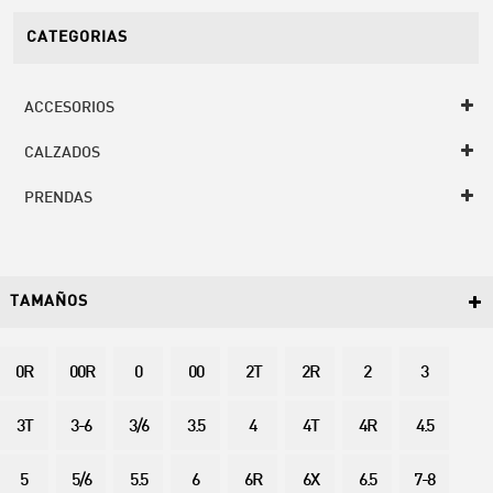
CATEGORIAS
ACCESORIOS
CALZADOS
PRENDAS
TAMAÑOS
0R
00R
0
00
2T
2R
2
3
3T
3-6
3/6
3.5
4
4T
4R
4.5
5
5/6
5.5
6
6R
6X
6.5
7-8