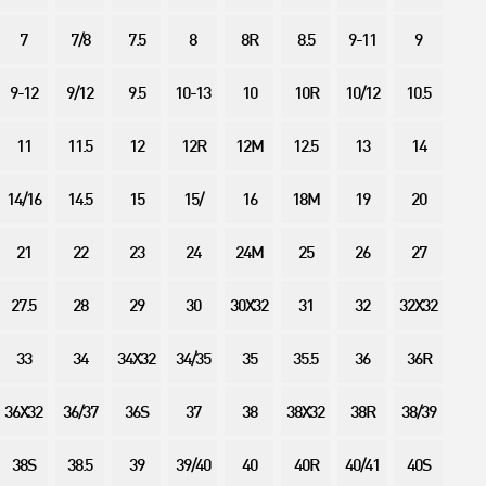
7
7/8
7.5
8
8R
8.5
9-11
9
9-12
9/12
9.5
10-13
10
10R
10/12
10.5
11
11.5
12
12R
12M
12.5
13
14
14/16
14.5
15
15/
16
18M
19
20
21
22
23
24
24M
25
26
27
27.5
28
29
30
30X32
31
32
32X32
33
34
34X32
34/35
35
35.5
36
36R
36X32
36/37
36S
37
38
38X32
38R
38/39
38S
38.5
39
39/40
40
40R
40/41
40S