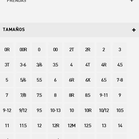
PRENDAS
TAMAÑOS
0R
00R
0
00
2T
2R
2
3
3T
3-6
3/6
3.5
4
4T
4R
4.5
5
5/6
5.5
6
6R
6X
6.5
7-8
7
7/8
7.5
8
8R
8.5
9-11
9
9-12
9/12
9.5
10-13
10
10R
10/12
10.5
11
11.5
12
12R
12M
12.5
13
14