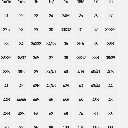
14/16
14.5
15
15/
16
18M
19
20
21
22
23
24
24M
25
26
27
27.5
28
29
30
30X32
31
32
32X32
33
34
34X32
34/35
35
35.5
36
36R
36X32
36/37
36S
37
38
38X32
38R
38/39
38S
38.5
39
39/40
40
40R
40/41
40S
41
42
42R
42/43
42S
43
43/44
44
44R
44/45
44S
45
46R
46
46S
48
48R
48S
56
62
68
74
80
86