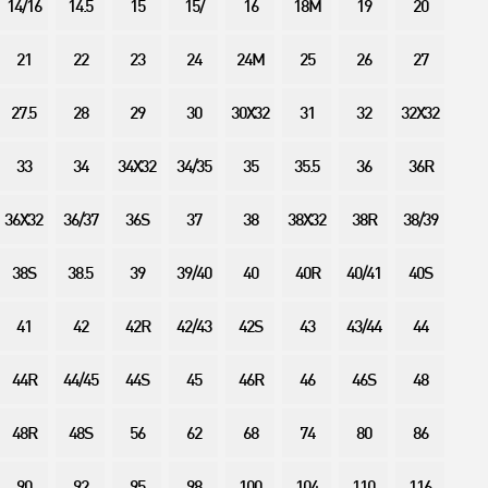
14/16
14.5
15
15/
16
18M
19
20
21
22
23
24
24M
25
26
27
27.5
28
29
30
30X32
31
32
32X32
33
34
34X32
34/35
35
35.5
36
36R
36X32
36/37
36S
37
38
38X32
38R
38/39
38S
38.5
39
39/40
40
40R
40/41
40S
41
42
42R
42/43
42S
43
43/44
44
44R
44/45
44S
45
46R
46
46S
48
48R
48S
56
62
68
74
80
86