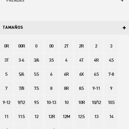
PRENDAS
TAMAÑOS
0R
00R
0
00
2T
2R
2
3
3T
3-6
3/6
3.5
4
4T
4R
4.5
5
5/6
5.5
6
6R
6X
6.5
7-8
7
7/8
7.5
8
8R
8.5
9-11
9
9-12
9/12
9.5
10-13
10
10R
10/12
10.5
11
11.5
12
12R
12M
12.5
13
14