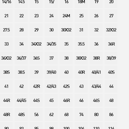
14/16
14.5
15
15/
16
18M
19
20
21
22
23
24
24M
25
26
27
27.5
28
29
30
30X32
31
32
32X32
33
34
34X32
34/35
35
35.5
36
36R
36X32
36/37
36S
37
38
38X32
38R
38/39
38S
38.5
39
39/40
40
40R
40/41
40S
41
42
42R
42/43
42S
43
43/44
44
44R
44/45
44S
45
46R
46
46S
48
48R
48S
56
62
68
74
80
86