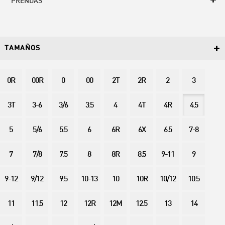
PRENDAS
TAMAÑOS
0R
00R
0
00
2T
2R
2
3
3T
3-6
3/6
3.5
4
4T
4R
4.5
5
5/6
5.5
6
6R
6X
6.5
7-8
7
7/8
7.5
8
8R
8.5
9-11
9
9-12
9/12
9.5
10-13
10
10R
10/12
10.5
11
11.5
12
12R
12M
12.5
13
14