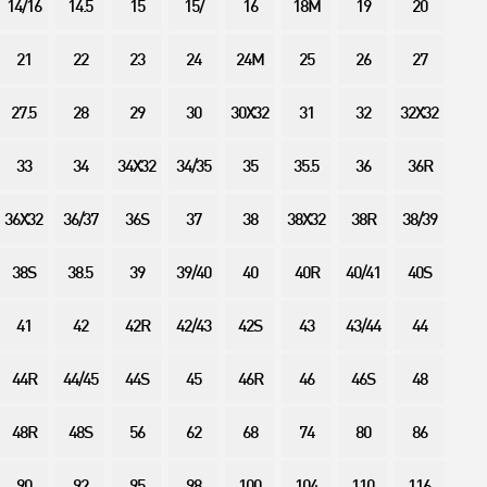
14/16
14.5
15
15/
16
18M
19
20
21
22
23
24
24M
25
26
27
27.5
28
29
30
30X32
31
32
32X32
33
34
34X32
34/35
35
35.5
36
36R
36X32
36/37
36S
37
38
38X32
38R
38/39
38S
38.5
39
39/40
40
40R
40/41
40S
41
42
42R
42/43
42S
43
43/44
44
44R
44/45
44S
45
46R
46
46S
48
48R
48S
56
62
68
74
80
86