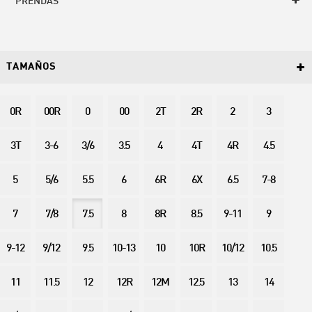
PRENDAS
TAMAÑOS
0R
00R
0
00
2T
2R
2
3
3T
3-6
3/6
3.5
4
4T
4R
4.5
5
5/6
5.5
6
6R
6X
6.5
7-8
7
7/8
7.5
8
8R
8.5
9-11
9
9-12
9/12
9.5
10-13
10
10R
10/12
10.5
11
11.5
12
12R
12M
12.5
13
14