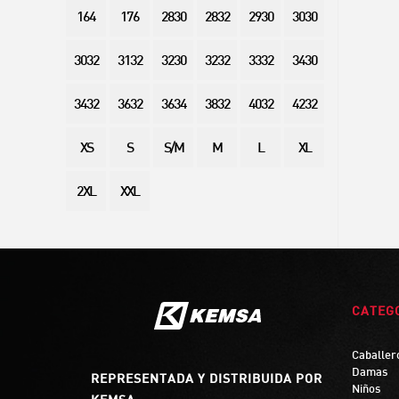
164
176
2830
2832
2930
3030
3032
3132
3230
3232
3332
3430
3432
3632
3634
3832
4032
4232
XS
S
S/M
M
L
XL
2XL
XXL
CATEG
Caballer
Damas
REPRESENTADA Y DISTRIBUIDA POR
Niños