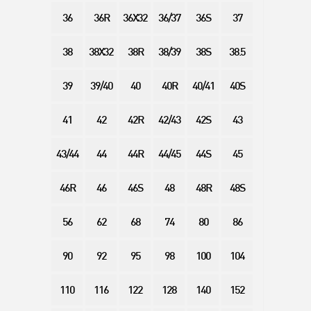
36
36R
36X32
36/37
36S
37
38
38X32
38R
38/39
38S
38.5
39
39/40
40
40R
40/41
40S
41
42
42R
42/43
42S
43
43/44
44
44R
44/45
44S
45
46R
46
46S
48
48R
48S
56
62
68
74
80
86
90
92
95
98
100
104
110
116
122
128
140
152