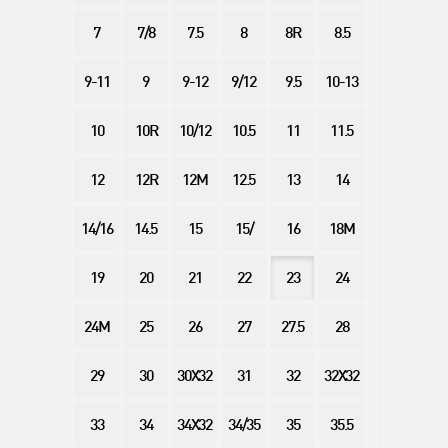
7
7/8
7.5
8
8R
8.5
9-11
9
9-12
9/12
9.5
10-13
10
10R
10/12
10.5
11
11.5
12
12R
12M
12.5
13
14
14/16
14.5
15
15/
16
18M
19
20
21
22
23
24
24M
25
26
27
27.5
28
29
30
30X32
31
32
32X32
33
34
34X32
34/35
35
35.5