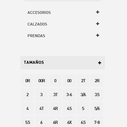
ACCESORIOS
CALZADOS
PRENDAS
TAMAÑOS
0R
00R
0
00
2T
2R
2
3
3T
3-6
3/6
3.5
4
4T
4R
4.5
5
5/6
5.5
6
6R
6X
6.5
7-8