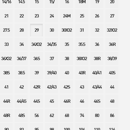
14/16
14.5
15
15/
16
18M
19
20
21
22
23
24
24M
25
26
27
27.5
28
29
30
30X32
31
32
32X32
33
34
34X32
34/35
35
35.5
36
36R
36X32
36/37
36S
37
38
38X32
38R
38/39
38S
38.5
39
39/40
40
40R
40/41
40S
41
42
42R
42/43
42S
43
43/44
44
44R
44/45
44S
45
46R
46
46S
48
48R
48S
56
62
68
74
80
86