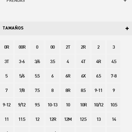
PRENDAS
TAMAÑOS
0R
00R
0
00
2T
2R
2
3
3T
3-6
3/6
3.5
4
4T
4R
4.5
5
5/6
5.5
6
6R
6X
6.5
7-8
7
7/8
7.5
8
8R
8.5
9-11
9
9-12
9/12
9.5
10-13
10
10R
10/12
10.5
11
11.5
12
12R
12M
12.5
13
14