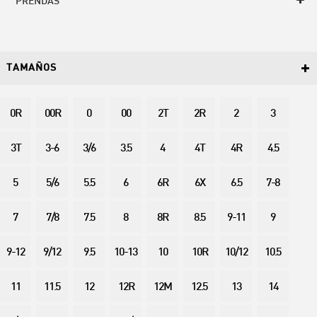
PRENDAS
TAMAÑOS
0R
00R
0
00
2T
2R
2
3
3T
3-6
3/6
3.5
4
4T
4R
4.5
5
5/6
5.5
6
6R
6X
6.5
7-8
7
7/8
7.5
8
8R
8.5
9-11
9
9-12
9/12
9.5
10-13
10
10R
10/12
10.5
11
11.5
12
12R
12M
12.5
13
14