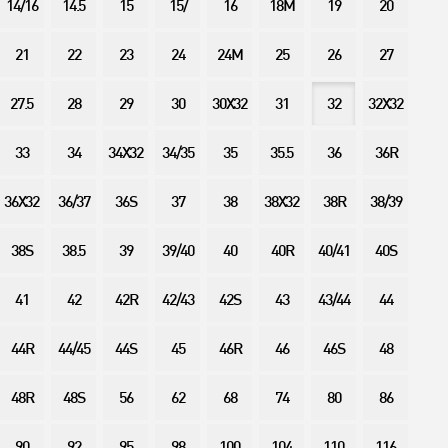
14/16
14.5
15
15/
16
18M
19
20
21
22
23
24
24M
25
26
27
27.5
28
29
30
30X32
31
32
32X32
33
34
34X32
34/35
35
35.5
36
36R
36X32
36/37
36S
37
38
38X32
38R
38/39
38S
38.5
39
39/40
40
40R
40/41
40S
41
42
42R
42/43
42S
43
43/44
44
44R
44/45
44S
45
46R
46
46S
48
48R
48S
56
62
68
74
80
86