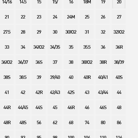
14/16
14.5
15
15/
16
18M
19
20
21
22
23
24
24M
25
26
27
27.5
28
29
30
30X32
31
32
32X32
33
34
34X32
34/35
35
35.5
36
36R
36X32
36/37
36S
37
38
38X32
38R
38/39
38S
38.5
39
39/40
40
40R
40/41
40S
41
42
42R
42/43
42S
43
43/44
44
44R
44/45
44S
45
46R
46
46S
48
48R
48S
56
62
68
74
80
86