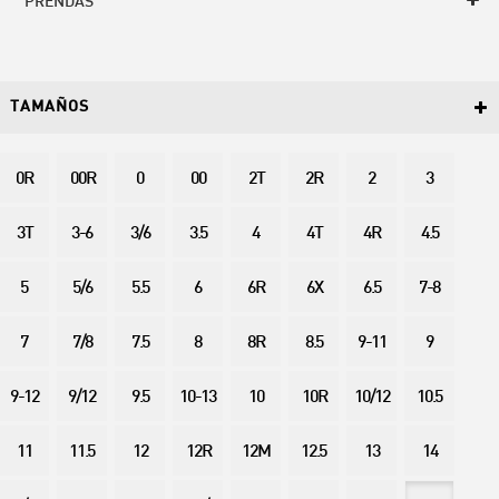
PRENDAS
TAMAÑOS
0R
00R
0
00
2T
2R
2
3
3T
3-6
3/6
3.5
4
4T
4R
4.5
5
5/6
5.5
6
6R
6X
6.5
7-8
7
7/8
7.5
8
8R
8.5
9-11
9
9-12
9/12
9.5
10-13
10
10R
10/12
10.5
11
11.5
12
12R
12M
12.5
13
14