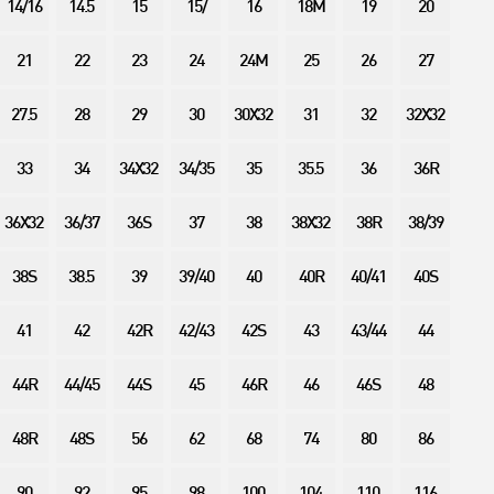
14/16
14.5
15
15/
16
18M
19
20
21
22
23
24
24M
25
26
27
27.5
28
29
30
30X32
31
32
32X32
33
34
34X32
34/35
35
35.5
36
36R
36X32
36/37
36S
37
38
38X32
38R
38/39
38S
38.5
39
39/40
40
40R
40/41
40S
41
42
42R
42/43
42S
43
43/44
44
44R
44/45
44S
45
46R
46
46S
48
48R
48S
56
62
68
74
80
86