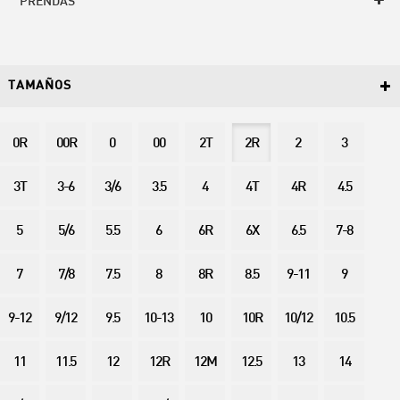
PRENDAS
TAMAÑOS
0R
00R
0
00
2T
2R
2
3
3T
3-6
3/6
3.5
4
4T
4R
4.5
5
5/6
5.5
6
6R
6X
6.5
7-8
7
7/8
7.5
8
8R
8.5
9-11
9
9-12
9/12
9.5
10-13
10
10R
10/12
10.5
11
11.5
12
12R
12M
12.5
13
14