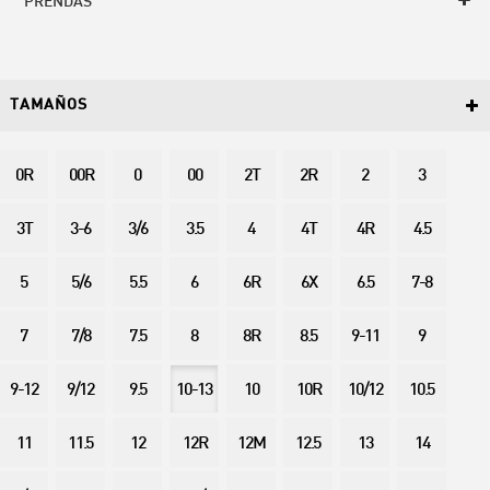
PRENDAS
TAMAÑOS
0R
00R
0
00
2T
2R
2
3
3T
3-6
3/6
3.5
4
4T
4R
4.5
5
5/6
5.5
6
6R
6X
6.5
7-8
7
7/8
7.5
8
8R
8.5
9-11
9
9-12
9/12
9.5
10-13
10
10R
10/12
10.5
11
11.5
12
12R
12M
12.5
13
14