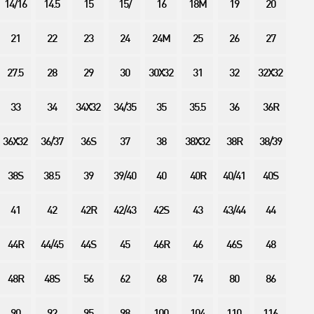
14/16
14.5
15
15/
16
18M
19
20
21
22
23
24
24M
25
26
27
27.5
28
29
30
30X32
31
32
32X32
33
34
34X32
34/35
35
35.5
36
36R
36X32
36/37
36S
37
38
38X32
38R
38/39
38S
38.5
39
39/40
40
40R
40/41
40S
41
42
42R
42/43
42S
43
43/44
44
44R
44/45
44S
45
46R
46
46S
48
48R
48S
56
62
68
74
80
86