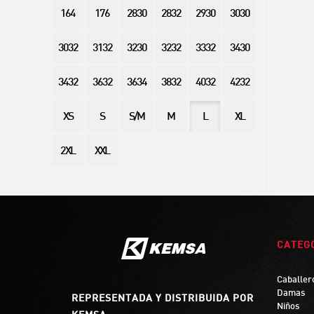
164
176
2830
2832
2930
3030
3032
3132
3230
3232
3332
3430
3432
3632
3634
3832
4032
4232
XS
S
S/M
M
L
XL
2XL
XXL
CATEG
Caballer
Damas
REPRESENTADA Y DISTRIBUIDA POR
Niños