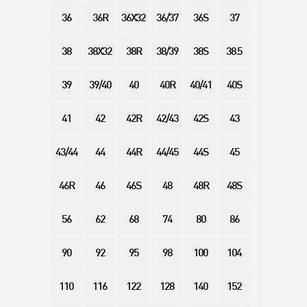
36
36R
36X32
36/37
36S
37
38
38X32
38R
38/39
38S
38.5
39
39/40
40
40R
40/41
40S
41
42
42R
42/43
42S
43
43/44
44
44R
44/45
44S
45
46R
46
46S
48
48R
48S
56
62
68
74
80
86
90
92
95
98
100
104
110
116
122
128
140
152