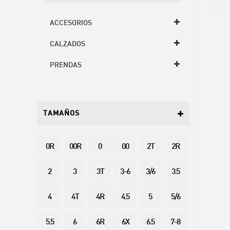
ACCESORIOS
CALZADOS
PRENDAS
TAMAÑOS
0R
00R
0
00
2T
2R
2
3
3T
3-6
3/6
3.5
4
4T
4R
4.5
5
5/6
5.5
6
6R
6X
6.5
7-8