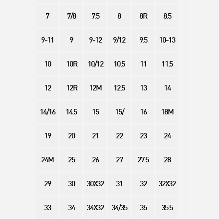
7
7/8
7.5
8
8R
8.5
9-11
9
9-12
9/12
9.5
10-13
10
10R
10/12
10.5
11
11.5
12
12R
12M
12.5
13
14
14/16
14.5
15
15/
16
18M
19
20
21
22
23
24
24M
25
26
27
27.5
28
29
30
30X32
31
32
32X32
33
34
34X32
34/35
35
35.5