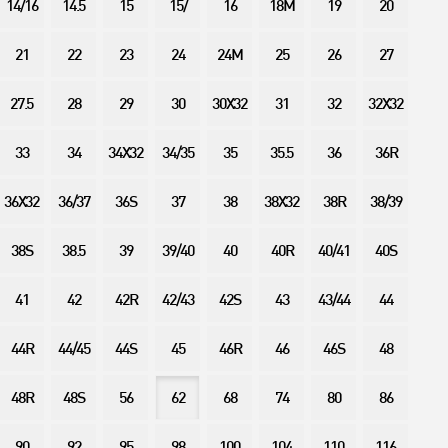
14/16
14.5
15
15/
16
18M
19
20
21
22
23
24
24M
25
26
27
27.5
28
29
30
30X32
31
32
32X32
33
34
34X32
34/35
35
35.5
36
36R
36X32
36/37
36S
37
38
38X32
38R
38/39
38S
38.5
39
39/40
40
40R
40/41
40S
41
42
42R
42/43
42S
43
43/44
44
44R
44/45
44S
45
46R
46
46S
48
48R
48S
56
62
68
74
80
86