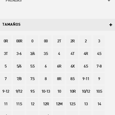
PRENDAS
TAMAÑOS
0R
00R
0
00
2T
2R
2
3
3T
3-6
3/6
3.5
4
4T
4R
4.5
5
5/6
5.5
6
6R
6X
6.5
7-8
7
7/8
7.5
8
8R
8.5
9-11
9
9-12
9/12
9.5
10-13
10
10R
10/12
10.5
11
11.5
12
12R
12M
12.5
13
14