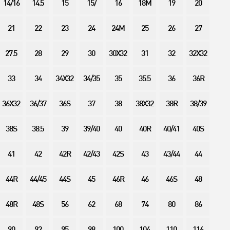
14/16
14.5
15
15/
16
18M
19
20
21
22
23
24
24M
25
26
27
27.5
28
29
30
30X32
31
32
32X32
33
34
34X32
34/35
35
35.5
36
36R
36X32
36/37
36S
37
38
38X32
38R
38/39
38S
38.5
39
39/40
40
40R
40/41
40S
41
42
42R
42/43
42S
43
43/44
44
44R
44/45
44S
45
46R
46
46S
48
48R
48S
56
62
68
74
80
86