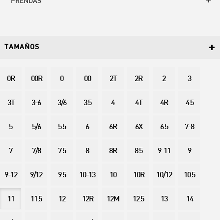
PRENDAS
TAMAÑOS
0R
00R
0
00
2T
2R
2
3
3T
3-6
3/6
3.5
4
4T
4R
4.5
5
5/6
5.5
6
6R
6X
6.5
7-8
7
7/8
7.5
8
8R
8.5
9-11
9
9-12
9/12
9.5
10-13
10
10R
10/12
10.5
11
11.5
12
12R
12M
12.5
13
14