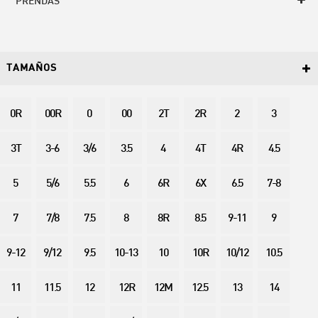
PRENDAS
TAMAÑOS
0R
00R
0
00
2T
2R
2
3
3T
3-6
3/6
3.5
4
4T
4R
4.5
5
5/6
5.5
6
6R
6X
6.5
7-8
7
7/8
7.5
8
8R
8.5
9-11
9
9-12
9/12
9.5
10-13
10
10R
10/12
10.5
11
11.5
12
12R
12M
12.5
13
14